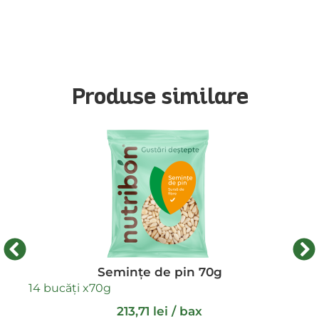
Produse similare
16 
Seminţe de pin 70g
14 bucăți x
70g
213,71
lei
/ bax