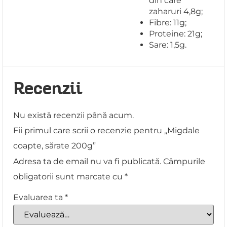
din care
zaharuri 4,8g;
Fibre: 11g;
Proteine: 21g;
Sare: 1,5g.
Recenzii
Nu există recenzii până acum.
Fii primul care scrii o recenzie pentru „Migdale
coapte, sărate 200g”
Adresa ta de email nu va fi publicată.
Câmpurile
obligatorii sunt marcate cu
*
Evaluarea ta
*