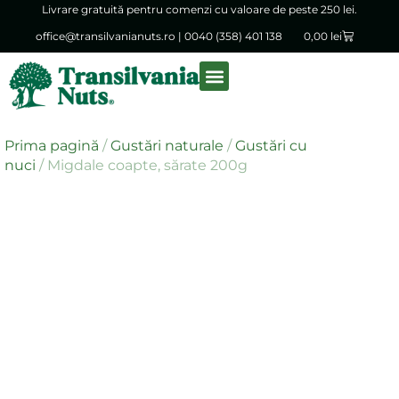
Livrare gratuită pentru comenzi cu valoare de peste 250 lei.
office@transilvanianuts.ro
|
0040 (358) 401 138
0,00
lei
Despre noi
Produse vrac
Prima pagină
/
Gustări naturale
/
Gustări cu
nuci
/ Migdale coapte, sărate 200g