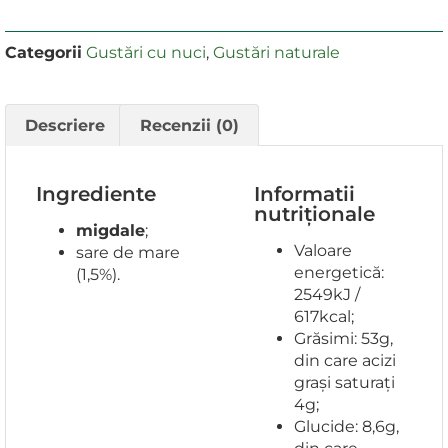
Categorii
Gustări cu nuci
,
Gustări naturale
Descriere
Recenzii (0)
Ingrediente
Informatii
nutriționale
migdale
;
Valoare
sare de mare
energetică:
(1,5%).
2549kJ /
617kcal;
Grăsimi: 53g,
din care acizi
grași saturați
4g;
Glucide: 8,6g,