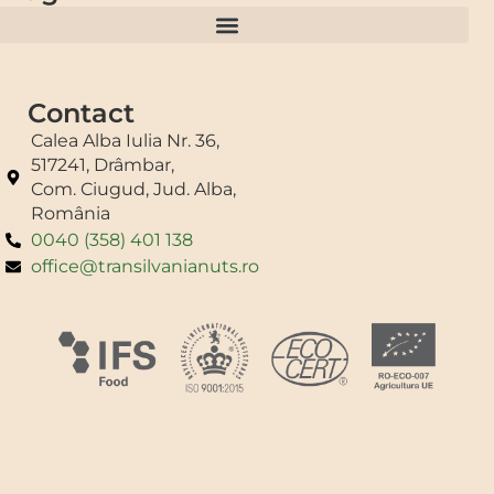
Regulamentul Loteriei publicitare “Nutribon bun cu tine, bun de festival”
Contact
Calea Alba Iulia Nr. 36,
517241, Drâmbar,
Com. Ciugud, Jud. Alba,
România
0040 (358) 401 138
office@transilvanianuts.ro