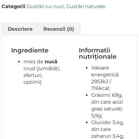
Categorii
Gustări cu nuci
,
Gustări naturale
Descriere
Recenzii (0)
Ingrediente
Informatii
nutriționale
miez de
nucă
Valoare
crud (jumătăți,
energetică:
sferturi,
2953kJ /
optimi)
716kcal;
Grăsimi: 69g,
din care acizi
grași saturați
5,9g;
Glucide: 3,4g,
din care
zaharuri 3,4g;