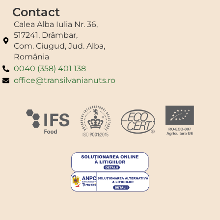
Contact
Calea Alba Iulia Nr. 36,
517241, Drâmbar,
Com. Ciugud, Jud. Alba,
România
0040 (358) 401 138
office@transilvanianuts.ro