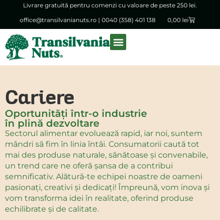
Livrare gratuită pentru comenzi cu valoare de peste 250 lei.
office@transilvanianuts.ro
|
0040 (358) 401 138
0,00
lei
Despre noi
Produse vrac
Cariere
Oportunități într-o industrie
în plină dezvoltare
Sectorul alimentar evoluează rapid, iar noi, suntem
mândri să fim în linia întâi. Consumatorii caută tot
mai des produse naturale, sănătoase și convenabile,
un trend care ne oferă șansa de a contribui
semnificativ. Alătură-te echipei noastre de oameni
pasionați, creativi și dedicați! Împreună, vom inova și
vom transforma idei în realitate, oferind produse
echilibrate și de calitate.