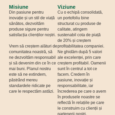
Misiune
Viziune
Din pasiune pentru
Cu o echipă consolidată,
inovație și un stil de viață
un portofoliu bine
sănătos, dezvoltăm
structurat cu produse de
produse sigure pentru
calitate, atingem
satisfacția clienților noștri.
sustenabil cota de piață
de 20% și creștem
Vrem să creștem alături de
profitabilitatea companiei.
comunitatea noastră, să
Ne ghidăm după 5 valori
ne dezvoltăm responsabil
ale excelenței, prin care
și să devenim din ce în ce
creștem profitabil. Oamenii
mai buni. Planul nostru
sunt în centrul a tot ce
este să ne extindem,
facem. Credem în
păstrând mereu
pasiune, inovație și
standardele ridicate pe
responsabilitate, iar
care le respectăm astăzi.
încrederea pe care o avem
în produsele noastre se
reflectă în relațiile pe care
le construim cu clienții și
partenerii noștri.