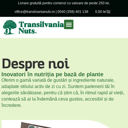
Livrare gratuită pentru comenzi cu valoare de peste 250 lei.
office@transilvanianuts.ro
|
0040 (358) 401 138
0,00
lei
Despre noi
Produse vrac
Despre noi
Inovatori în nutriția pe bază de plante
Oferim o gamă variată de gustări și ingrediente naturale,
adaptate stilului activ de zi cu zi. Suntem partenerii tăi în
alegerile sănătoase, pentru că știm că, în ritmul rapid al vieții,
contează să ai la îndemână ceva gustos, accesibil și de
încredere.