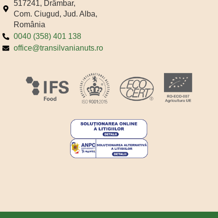
517241, Drâmbar,
Com. Ciugud, Jud. Alba,
România
0040 (358) 401 138
office@transilvanianuts.ro