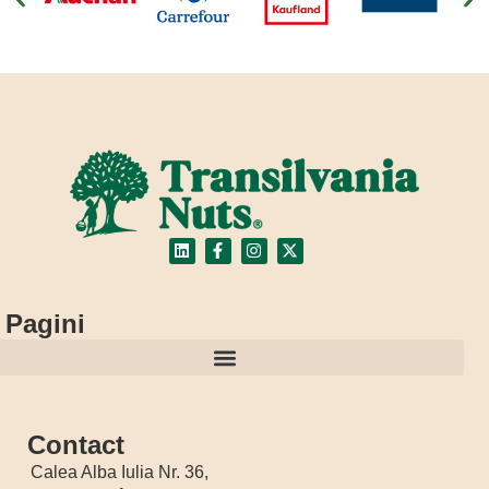
Pagini
Regulamentul Loteriei publicitare “Nutribon bun cu tine, bun de festival”
Contact
Calea Alba Iulia Nr. 36,