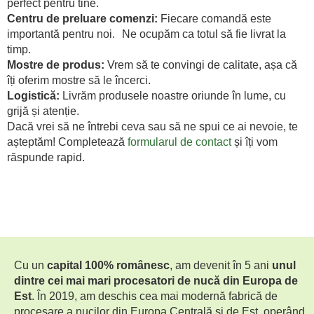
perfect pentru tine.
Centru de preluare comenzi:
Fiecare comandă este
importantă pentru noi. Ne ocupăm ca totul să fie livrat la
timp.
Mostre de produs:
Vrem să te convingi de calitate, așa că
îți oferim mostre să le încerci.
Logistică:
Livrăm produsele noastre oriunde în lume, cu
grijă și atenție.
Dacă vrei să ne întrebi ceva sau să ne spui ce ai nevoie, te
așteptăm! Completează
formularul de contact
și îți vom
răspunde rapid.
Cu un
capital 100% românesc
, am devenit în 5 ani
unul
dintre cei mai mari procesatori de nucă din Europa de
Est
. În 2019, am deschis cea mai modernă fabrică de
procesare a nucilor din Europa Centrală și de Est, operând