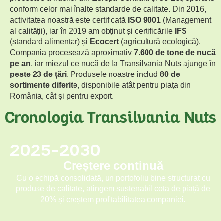
conform celor mai înalte standarde de calitate. Din 2016,
activitatea noastră este certificată
ISO 9001
(Management
al calității), iar în 2019 am obținut și certificările
IFS
(standard alimentar) și
Ecocert
(agricultură ecologică).
Compania procesează aproximativ
7.600 de tone de nucă
pe an
, iar miezul de nucă de la Transilvania Nuts ajunge în
peste 23 de țări
. Produsele noastre includ
80 de
sortimente diferite
, disponibile atât pentru piața din
România, cât și pentru export.
Cronologia Transilvania Nuts
2025-2030
Creștere continuă
Cu o echipă consolidată, un portofoliu bine structurat cu
produse de calitate, atingem sustenabil cota de piață de
20% și creștem profitabilitatea companiei.