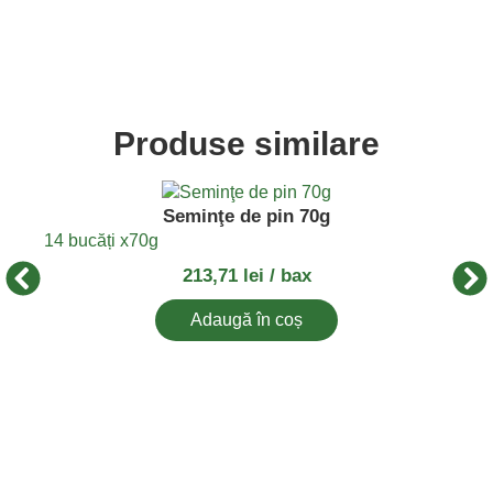
Produse similare
Seminţe de pin 70g
16 b
14 bucăți x
70g
213,71
lei
/ bax
Adaugă în coș