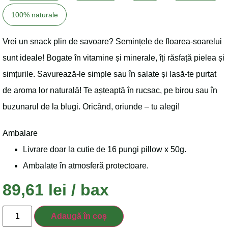
100% naturale
Vrei un snack plin de savoare? Semințele de floarea-soarelui
sunt ideale! Bogate în vitamine și minerale, îți răsfață pielea și
simțurile. Savurează-le simple sau în salate și lasă-te purtat
de aroma lor naturală! Te așteaptă în rucsac, pe birou sau în
buzunarul de la blugi. Oricând, oriunde – tu alegi!
Ambalare
Livrare doar la cutie de 16 pungi pillow x 50g.
Ambalate în atmosferă protectoare.
89,61
lei
/ bax
Adaugă în coș