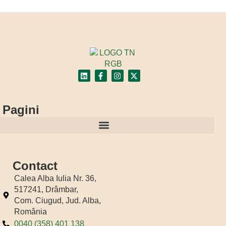
Pagini
Regulamentul Loteriei publicitare “Nutribon bun cu tine, bun de festival”
Contact
Calea Alba Iulia Nr. 36,
517241, Drâmbar,
Com. Ciugud, Jud. Alba,
România
0040 (358) 401 138