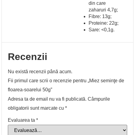
din care
zaharuri 4,7g;
Fibre: 13g;
Proteine: 22g;
Sare: <0,1g.
Recenzii
Nu există recenzii până acum.
Fii primul care scrii o recenzie pentru „Miez seminţe de
floarea-soarelui 50g”
Adresa ta de email nu va fi publicată.
Câmpurile
obligatorii sunt marcate cu
*
Evaluarea ta
*