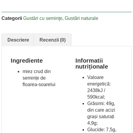
Categorii
Gustări cu seminţe
,
Gustări naturale
Descriere
Recenzii (0)
Ingrediente
Informatii
nutriționale
miez crud din
Valoare
semințe de
energetică:
floarea-soarelui
2438kJ /
590kcal;
Grăsimi: 49g,
din care acizi
grași saturați
4,9g;
Glucide: 7,5g,