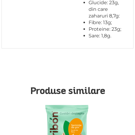
Glucide: 23g,
din care
zaharuri 8,7g:
Fibre: 13g;
Proteine: 23g;
Sare: 1,8g.
Produse similare
16 