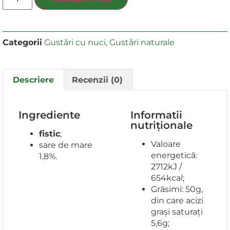
Categorii
Gustări cu nuci
,
Gustări naturale
Descriere
Recenzii (0)
Ingrediente
Informatii
nutriționale
fistic
;
Valoare
sare de mare
energetică:
1,8%.
2712kJ /
654kcal;
Grăsimi: 50g,
din care acizi
grași saturați
5,6g;