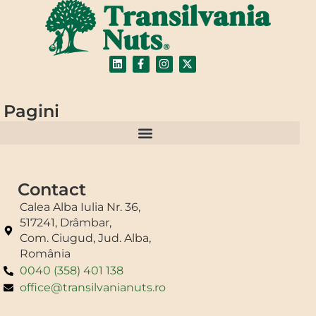
Pagini
Regulamentul Loteriei publicitare “Nutribon bun cu tine, bun de festival”
Contact
Calea Alba Iulia Nr. 36,
517241, Drâmbar,
Com. Ciugud, Jud. Alba,
România
0040 (358) 401 138
office@transilvanianuts.ro