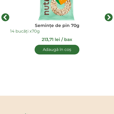
Seminţe de pin 70g
14 bucăți x
70g
213,71
lei
/ bax
Adaugă în coș