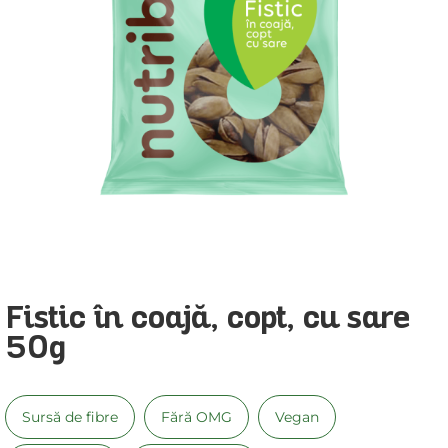
Fistic în coajă, copt, cu sare
50g
Sursă de fibre
Fără OMG
Vegan