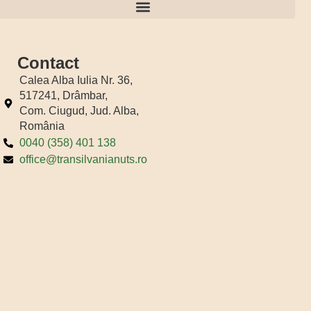
Regulamentul Loteriei publicitare “Nutribon bun cu tine, bun de festival”
Contact
Calea Alba Iulia Nr. 36,
517241, Drâmbar,
Com. Ciugud, Jud. Alba,
România
0040 (358) 401 138
office@transilvanianuts.ro