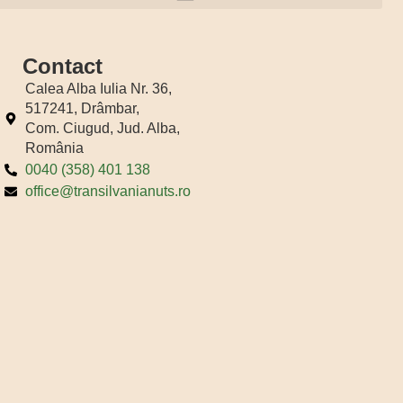
Regulamentul Loteriei publicitare “Nutribon bun cu tine, bun de festival”
Contact
Calea Alba Iulia Nr. 36,
517241, Drâmbar,
Com. Ciugud, Jud. Alba,
România
0040 (358) 401 138
office@transilvanianuts.ro