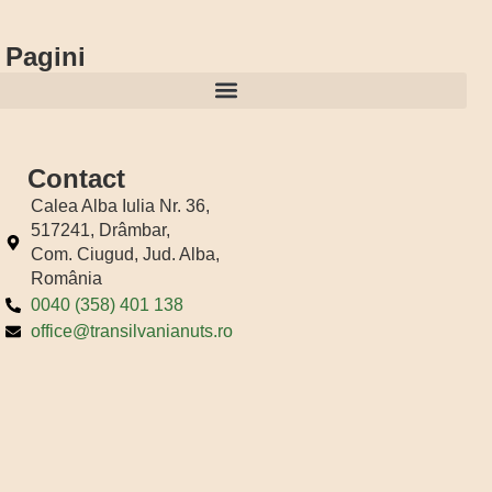
Pagini
Regulamentul Loteriei publicitare “Nutribon bun cu tine, bun de festival”
Contact
Calea Alba Iulia Nr. 36,
517241, Drâmbar,
Com. Ciugud, Jud. Alba,
România
0040 (358) 401 138
office@transilvanianuts.ro